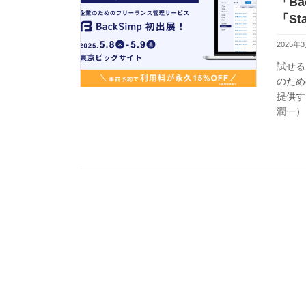
「B
「St
2025年
試せる
のため
提供す
潤一）は