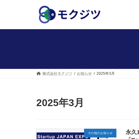
コ
ナ
ン
ビ
テ
ゲ
ン
ー
ツ
シ
へ
ョ
ス
ン
キ
に
ッ
移
プ
動
株式会社モクジツ
お知らせ
2025年3月
2025年3月
永久
その他のお知らせ